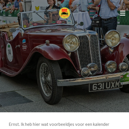
Ga
direct
naar
de
hoofdinhoud
Ernst. Ik heb hier wat voorbeeldjes voor een kalender